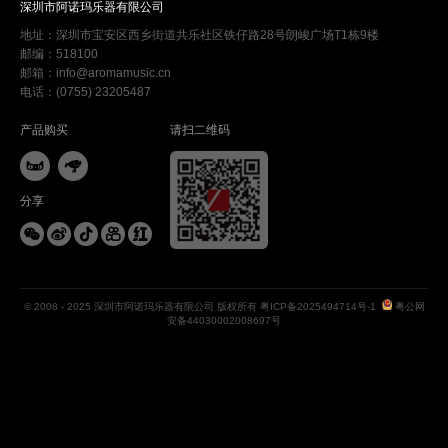
深圳市阿诺玛乐器有限公司
地址：深圳市宝安区西乡街道共乐社区铁仔路28号朗峻广场T1栋9楼
邮编：518100
邮箱：info@aromamusic.cn
电话：(0755) 23205487
产品购买
请扫二维码


分享





© 2008 - 2025 深圳市阿诺玛乐器有限公司 版权所有
粤ICP备2025494714号-1
粤公网
安备44030002008697号