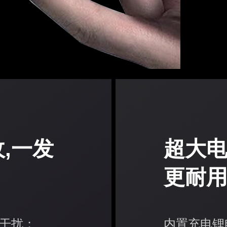
,一发
超大电
更耐
干扰；
内置充电锂