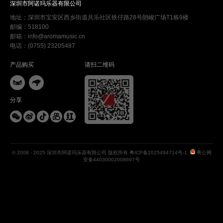
深圳市阿诺玛乐器有限公司
地址：深圳市宝安区西乡街道共乐社区铁仔路28号朗峻广场T1栋9楼
邮编：518100
邮箱：info@aromamusic.cn
电话：(0755) 23205487
产品购买
请扫二维码


分享





© 2008 - 2025 深圳市阿诺玛乐器有限公司 版权所有
粤ICP备2025494714号-1
粤公网
安备44030002008697号