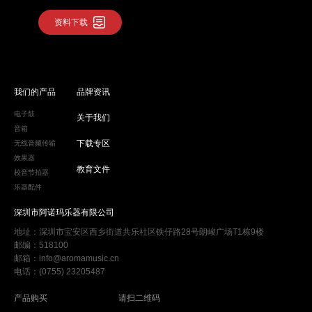
资料下载
我们的产品
品牌资讯
电子鼓
关于我们
音箱
下载专区
无线音频传输
效果器
教育文件
校音节拍器
乐器配件
深圳市阿诺玛乐器有限公司
地址：深圳市宝安区西乡街道共乐社区铁仔路28号朗峻广场T1栋9楼
邮编：518100
邮箱：info@aromamusic.cn
电话：(0755) 23205487
产品购买
请扫二维码