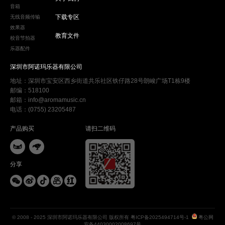
音箱
下载专区
无线音频传输
效果器
教育文件
校音节拍器
乐器配件
深圳市阿诺玛乐器有限公司
地址：深圳市宝安区西乡街道共乐社区铁仔路28号朗峻广场T1栋9楼
邮编：518100
邮箱：info@aromamusic.cn
电话：(0755) 23205487
产品购买
请扫二维码


分享





© 2008 - 2025 深圳市阿诺玛乐器有限公司 版权所有
粤ICP备2025494714号-1
粤公网
安备44030002008697号