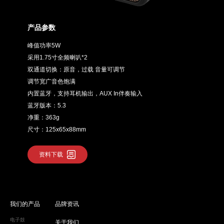
产品参数
峰值功率5W
采用1.75寸全频喇叭*2
双通道切换：原音，过载 音量可调节
调节宽广音色饱满
内置蓝牙，支持耳机输出，AUX In伴奏输入
蓝牙版本：5.3
净重：363g
尺寸：125x65x88mm
资料下载
我们的产品
品牌资讯
电子鼓
关于我们