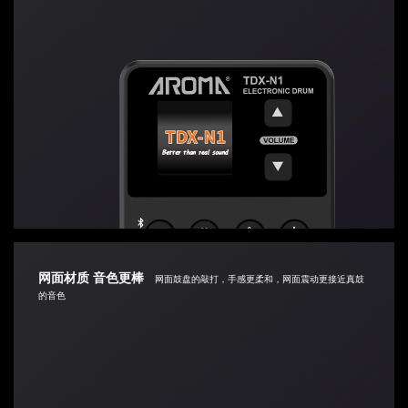
网面材质 音色更棒
网面鼓盘的敲打，手感更柔和，网面震动更接近真鼓
的音色