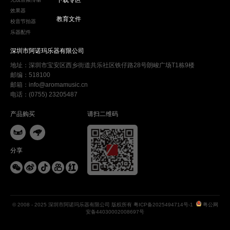
效果器
教育文件
校音节拍器
乐器配件
深圳市阿诺玛乐器有限公司
地址：深圳市宝安区西乡街道共乐社区铁仔路28号朗峻广场T1栋9楼
邮编：518100
邮箱：info@aromamusic.cn
电话：(0755) 23205487
产品购买
请扫二维码


分享





© 2008 - 2025 深圳市阿诺玛乐器有限公司 版权所有
粤ICP备2025494714号-1
粤公网
安备44030002008697号