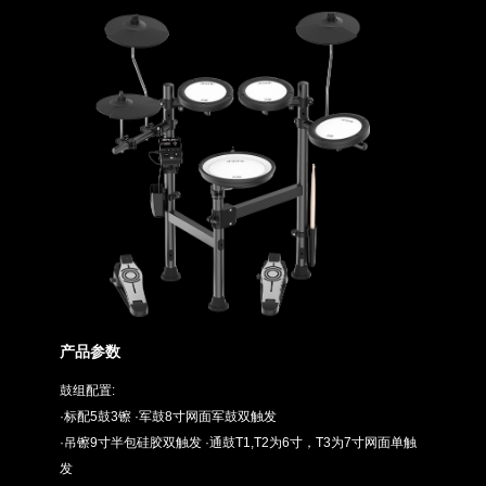
产品参数
鼓组配置:
·标配5鼓3镲 ·军鼓8寸网面军鼓双触发
·吊镲9寸半包硅胶双触发 ·通鼓T1,T2为6寸，T3为7寸网面单触
发