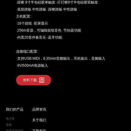
·踩镲 9寸半包硅胶单触发 ·叮叮镲9寸半包硅胶双触发
·底鼓踏板 中性踏板 ·踩镲踏板 中性踏板
主机配置:
·16个鼓组 ·彩屏显示
·256m音源，可编辑鼓组音色 ·节拍器功能
·内置20首伴奏音乐 ·蓝牙功能
连接端口配置:
·支持USB MIDI，6.35mm音频输出，耳机输出，音频输入
·9V/500mA电源输入
资料下载
我们的产品
品牌资讯
电子鼓
关于我们
音箱
下载专区
无线音频传输