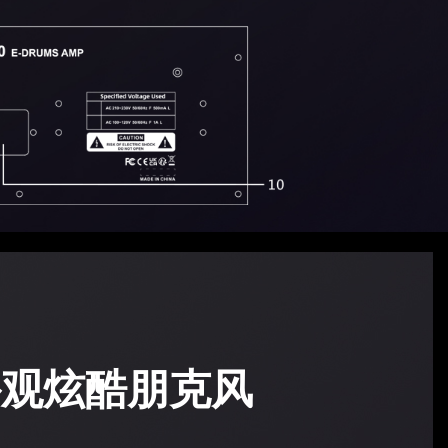
外观炫酷朋克风