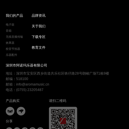
我们的产品
品牌资讯
电子鼓
关于我们
音箱
下载专区
无线音频传输
效果器
教育文件
校音节拍器
乐器配件
深圳市阿诺玛乐器有限公司
地址：深圳市宝安区西乡街道共乐社区铁仔路28号朗峻广场T1栋9楼
邮编：518100
邮箱：info@aromamusic.cn
电话：(0755) 23205487
产品购买
请扫二维码


分享