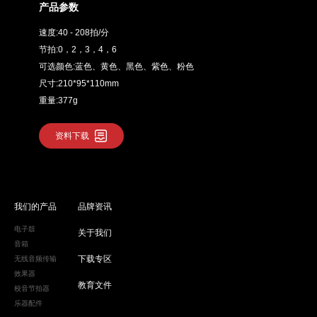
产品参数
速度:40 - 208拍/分
节拍:0，2，3，4，6
可选颜色:蓝色、黄色、黑色、紫色、粉色
尺寸:210*95*110mm
重量:377g
资料下载
我们的产品
品牌资讯
电子鼓
关于我们
音箱
下载专区
无线音频传输
效果器
教育文件
校音节拍器
乐器配件