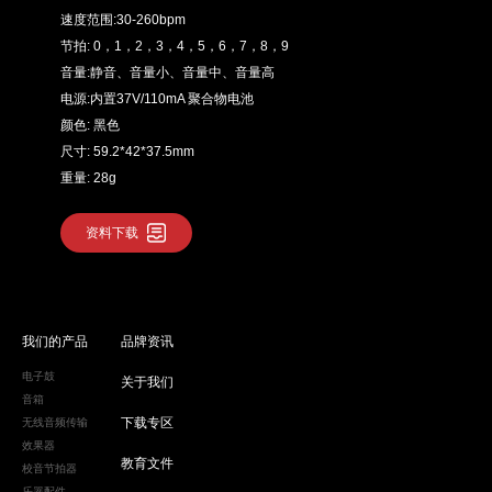
速度范围:30-260bpm
节拍: 0，1，2，3，4，5，6，7，8，9
音量:静音、音量小、音量中、音量高
电源:内置37V/110mA 聚合物电池
颜色: 黑色
尺寸: 59.2*42*37.5mm
重量: 28g
资料下载
我们的产品
品牌资讯
电子鼓
关于我们
音箱
下载专区
无线音频传输
效果器
教育文件
校音节拍器
乐器配件