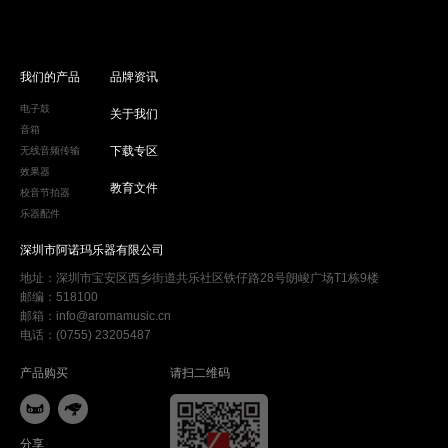
我们的产品
品牌资讯
电子鼓
关于我们
音箱
下载专区
无线音频传输
效果器
教育文件
校音节拍器
乐器配件
深圳市阿诺玛乐器有限公司
地址：深圳市宝安区西乡街道共乐社区铁仔路28号朗峻广场T1栋9楼
邮编：518100
邮箱：info@aromamusic.cn
电话：(0755) 23205487
产品购买
请扫二维码


分享