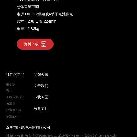
总体音量可调
电源:DV 12V供电或6节干电池供电
尺寸：238*179*224mm
重量：2.83kg
资料下载
我们的产品
品牌资讯
电子鼓
关于我们
音箱
下载专区
无线音频传输
效果器
教育文件
校音节拍器
乐器配件
深圳市阿诺玛乐器有限公司
地址：深圳市宝安区西乡街道共乐社区铁仔路28号朗峻广场T1栋9楼