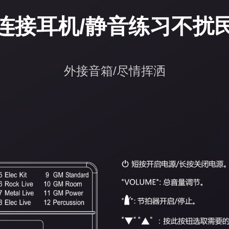
连接耳机/静音练习不扰
外接音箱/尽情挥洒