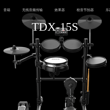
音箱
无线音频传输
效果器
校音节拍器
乐
TDX-15S