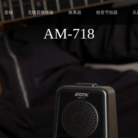
音箱
无线音频传输
效果器
校音节拍器
乐
AM-718