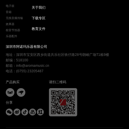
电子鼓
关于我们
音箱
下载专区
无线音频传输
效果器
教育文件
校音节拍器
乐器配件
深圳市阿诺玛乐器有限公司
地址：深圳市宝安区西乡街道共乐社区铁仔路28号朗峻广场T1栋9楼
邮编：518100
邮箱：info@aromamusic.cn
电话：(0755) 23205487
产品购买
请扫二维码


分享




