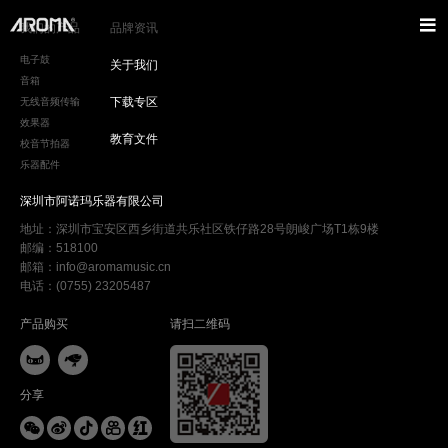
我们的产品
品牌资讯
电子鼓
关于我们
音箱
下载专区
无线音频传输
效果器
教育文件
校音节拍器
乐器配件
深圳市阿诺玛乐器有限公司
地址：深圳市宝安区西乡街道共乐社区铁仔路28号朗峻广场T1栋9楼
邮编：518100
邮箱：info@aromamusic.cn
电话：(0755) 23205487
产品购买
请扫二维码


分享




