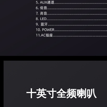
十英寸全频喇叭