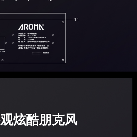
外观炫酷朋克风