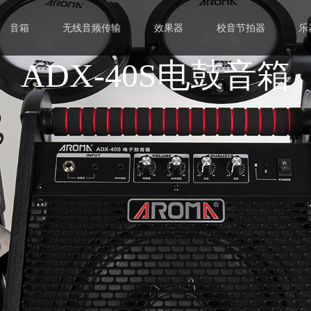
音箱
无线音频传输
效果器
校音节拍器
乐
ADX-40S电鼓音箱