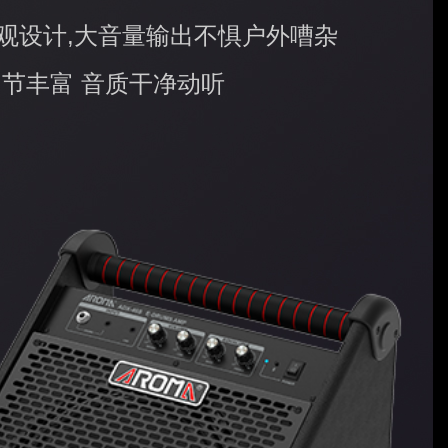
观设计,大音量输出不惧户外嘈杂
细节丰富 音质干净动听