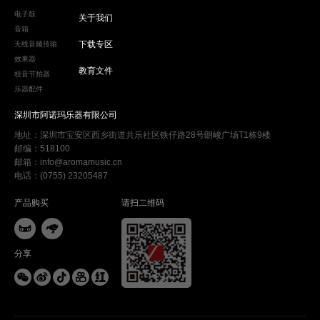
电子鼓
关于我们
音箱
下载专区
无线音频传输
效果器
教育文件
校音节拍器
乐器配件
深圳市阿诺玛乐器有限公司
地址：深圳市宝安区西乡街道共乐社区铁仔路28号朗峻广场T1栋9楼
邮编：518100
邮箱：info@aromamusic.cn
电话：(0755) 23205487
产品购买
请扫二维码


分享




