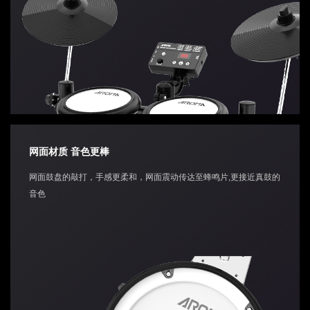
网面材质 音色更棒
网面鼓盘的敲打，手感更柔和，网面震动传达至蜂鸣片,更接近真鼓的
音色