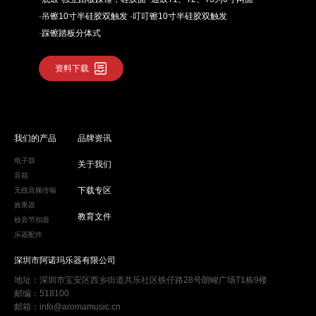
·吊镲10寸半硅胶双触发 ·叮叮镲10寸半硅胶双触发
·踩镲踏板分体式
资料下载
我们的产品
品牌资讯
电子鼓
关于我们
音箱
下载专区
无线音频传输
效果器
教育文件
校音节拍器
乐器配件
深圳市阿诺玛乐器有限公司
地址：深圳市宝安区西乡街道共乐社区铁仔路28号朗峻广场T1栋9楼
邮编：518100
邮箱：info@aromamusic.cn