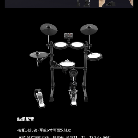
鼓组配置
·标配5鼓3镲 ·军鼓6寸网面双触发
·底鼓-独立踏板踩锤，硅胶面 ·通鼓T1、T2、T3为6寸网面