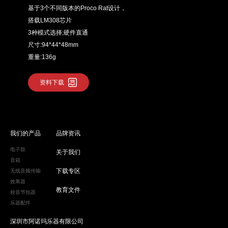
基于3个不同版本的Proco Rat设计，
搭载LM308芯片
3种模式选择;硬件直通
尺寸:94*44*48mm
重量:136g
资料下载
我们的产品
品牌资讯
电子鼓
关于我们
音箱
下载专区
无线音频传输
效果器
教育文件
校音节拍器
乐器配件
深圳市阿诺玛乐器有限公司